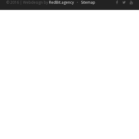
© 2016 | Webdesign by
RedBit.agency
•
Sitemap