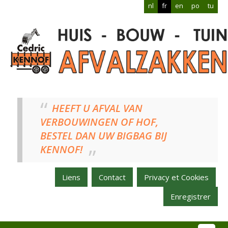
nl
fr
en
po
tu
HEEFT U AFVAL VAN
VERBOUWINGEN OF HOF,
BESTEL DAN UW BIGBAG BIJ
KENNOF!
Liens
Contact
Privacy et Cookies
Enregistrer