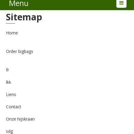
Menu
Sitemap
Home
Order bigbags
fr
lkk
Liens
Contact
Onze hijskraan
sdg