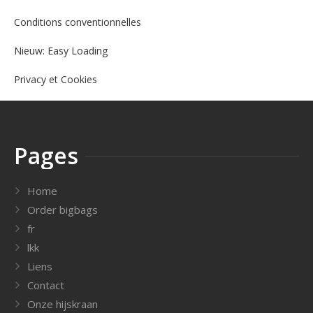
Conditions conventionnelles
Nieuw: Easy Loading
Privacy et Cookies
Pages
Home
Order bigbags
fr
lkk
Liens
Contact
Onze hijskraan