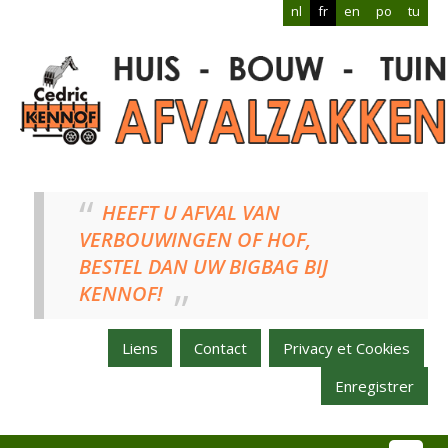
nl
fr
en
po
tu
HEEFT U AFVAL VAN
VERBOUWINGEN OF HOF,
BESTEL DAN UW BIGBAG BIJ
KENNOF!
Liens
Contact
Privacy et Cookies
Enregistrer