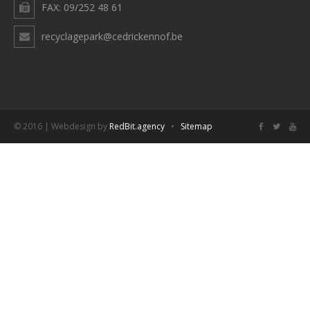
FAX: 09/252 48 61
recyclagepark@cedrickennof.be
© 2016 | Webdesign by
RedBit.agency
•
Sitemap