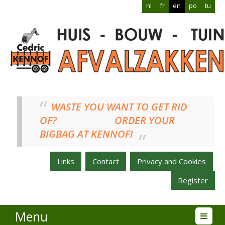
nl
fr
en
po
tu
WASTE YOU WANT TO GET RID
OF? ORDER YOUR
BIGBAG AT KENNOF!
Links
Contact
Privacy and Cookies
Register
Menu