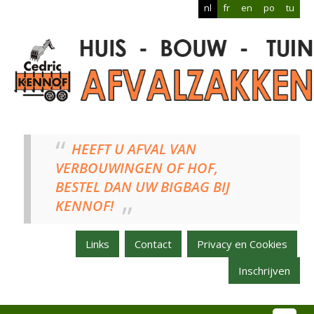
nl
fr
en
po
tu
HEEFT U AFVAL VAN
VERBOUWINGEN OF HOF,
BESTEL DAN UW BIGBAG BIJ
KENNOF!
Links
Contact
Privacy en Cookies
Inschrijven