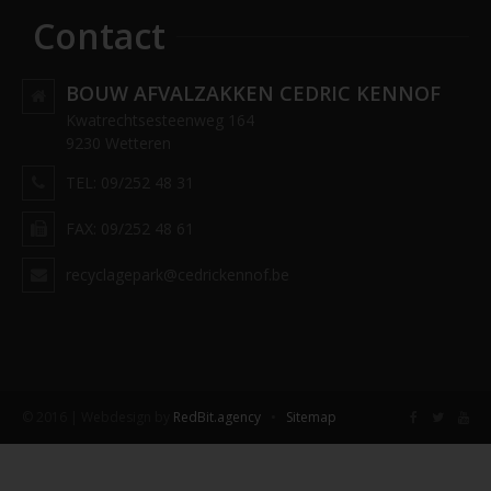
Contact
BOUW AFVALZAKKEN CEDRIC KENNOF
Kwatrechtsesteenweg 164
9230 Wetteren
TEL: 09/252 48 31
FAX: 09/252 48 61
recyclagepark@cedrickennof.be
© 2016 | Webdesign by
RedBit.agency
•
Sitemap