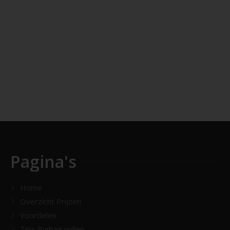
Pagina's
Home
Overzicht Prijzen
Voordelen
Tips Bigbag vullen