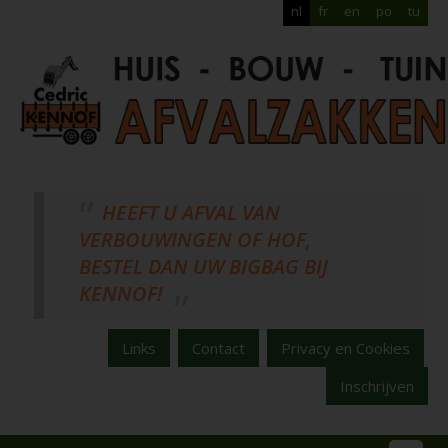
nl
fr
en
po
tu
HEEFT U AFVAL VAN
VERBOUWINGEN OF HOF,
BESTEL DAN UW BIGBAG BIJ
KENNOF!
Links
Contact
Privacy en Cookies
Inschrijven